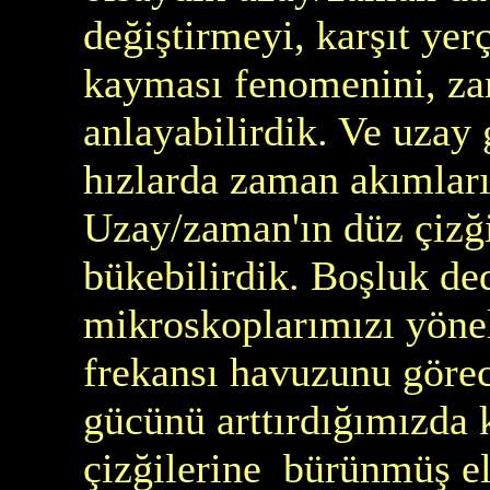
değiştirmeyi, karşıt yer
kayması fenomenini, za
anlayabilirdik. Ve uzay 
hızlarda zaman akımları
Uzay/zaman'ın düz çizğil
bükebilirdik. Boşluk de
mikroskoplarımızı yönel
frekansı havuzunu göre
gücünü arttırdığımızda 
çizğilerine bürünmüş e