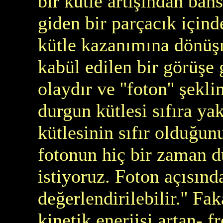
bir kütle artışından bah
giden bir parçacık içind
kütle kazanımına dönü
kabül edilen bir görüşe 
olaydır ve ''foton'' şek
durgun kütlesi sıfıra ya
kütlesinin sıfır olduğu
fotonun hiç bir zaman 
istiyoruz. Foton açısınd
değerlendirilebilir.'' F
kinetik enerjisi artan- 