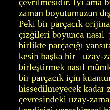
çevrilmesidir. İyi ama 
zaman boyutumuzun dış
Peki bir parçacık orijin
çizğileri boyunca nasıl 
birlikte parçacığı yans
kesip başka bir uzay-za
birleştirmek nasıl mümk
bir parçacık için kuan
hissedilmeyecek kadar z
çevresindeki uzay-zama
kendisini yerçekimsel b