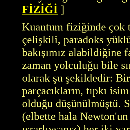
FİZİĞİ
]
Kuantum fiziğinde çok t
çelişkili, paradoks yükl
bakışımız alabildiğine fa
zaman yolculuğu bile sır
olarak şu şekildedir: Bi
parçacıkların, tıpkı isim
olduğu düşünülmüştü. S
(elbette hala Newton'un
ısrarlıysanız) her iki ya