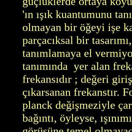
güçlüklerde ortaya koyuy
'ın ışık kuantumunu tan
olmayan bir öğeyi işe ka
parçacıksal bir tasarımı,
tanımlamaya el vermiyor
tanımında yer alan frek
frekansıdır ; değeri gir
çıkarsanan frekanstır. F
planck değişmeziyle çar
bağıntı, öyleyse, ışınım
görüşüne temel olmayaca