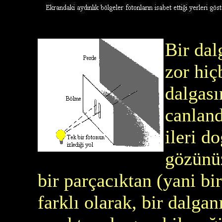
Bir dal
zor hiç
dalgası
canland
ileri d
gözünüz
bir parçacıktan (yani bir
farklı olarak, bir dalga