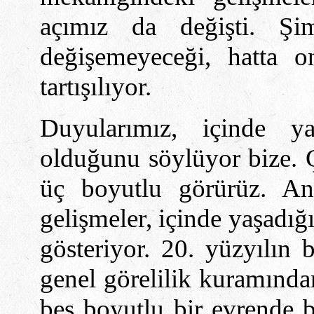
açımız da değişti. Şi
değişemeyeceği, hatta 
tartışılıyor.
Duyularımız, içinde y
olduğunu söylüyor bize. 
üç boyutlu görürüz. Anc
gelişmeler, içinde yaşadı
gösteriyor. 20. yüzyılın b
genel görelilik kuramında
b
e
ş boyutlu bir evrende b