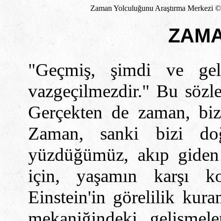
Zaman Yolculuğunu Araştırma Merkezi 
ZAMA
"Geçmiş, şimdi ve gele
vazgeçilmezdir." Bu sözle
Gerçekten de zaman, biz
Zaman, sanki bizi do
yüzdüğümüz, akıp giden
için, yaşamın karşı ko
Einstein'in görelilik kur
mekaniğindeki
gelişmel