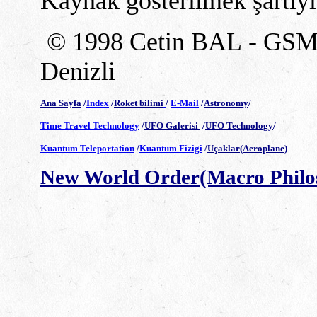
Kaynak gösterilmek şartıyla
© 1998 Cetin BAL - GSM:
Denizli
Ana Sayfa
/
Index
/
Roket bilimi
/
E-Mail
/
Astronomy
/
Time Travel Technology
/
UFO Galerisi
/
UFO Technology
/
Kuantum Teleportation
/
Kuantum Fizigi
/
Uçaklar(Aeroplane)
New World Order(Macro Philo