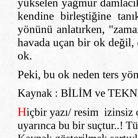
yükselen yağmur damlacıkl
kendine birleştiğine ta
yönünü anlatırken, "zaman
havada uçan bir ok değil, 
ok.
Peki, bu ok neden ters yö
Kaynak : BİLİM ve TEKN
H
içbir yazı/ resim izinsiz
uyarınca bu bir suçtur..! 