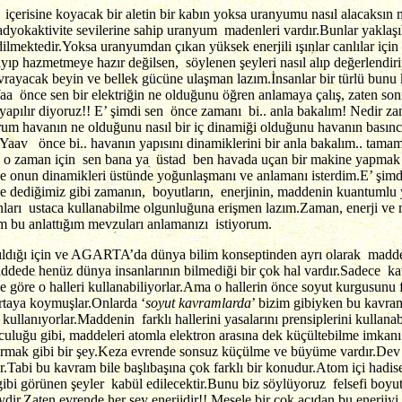
 içerisine koyacak bir aletin bir kabın yoksa uranyumu nasıl alacaks
adyokaktivite sevilerine sahip uranyum madenleri vardır.Bunlar yaklaşık
mektedir.Yoksa uranyumdan çıkan yüksek enerjili ışınlar canlılar için 
ayıp hazmetmeye hazır değilsen, söylenen şeyleri nasıl alıp değerlend
rayacak beyin ve bellek gücüne ulaşman lazım.İnsanlar bir türlü bunu 
 Yaa önce sen bir elektriğin ne olduğunu öğren anlamaya çalış, zaten so
pılır diyoruz!! E’ şimdi sen önce zamanı bi.. anla bakalım! Nedir za
urum havanın ne olduğunu nasıl bir iç dinamiği olduğunu havanın basın
aav önce bi.. havanın yapısını dinamiklerini bir anla bakalım.. tam
ik o zaman için sen bana ya üstad ben havada uçan bir makine yapmak
e onun dinamikleri üstünde yoğunlaşmanı ve anlamanı isterdim.E’ şimdi
diğimiz gibi zamanın, boyutların, enerjinin, maddenin kuantumlu yap
anları ustaca kullanabilme olgunluğuna erişmen lazım.Zaman, enerji ve
m bu anlattığım mevzuları anlamanızı istiyorum.
dığı için ve AGARTA’da dünya bilim konseptinden ayrı olarak madde h
addede henüz dünya insanlarının bilmediği bir çok hal vardır.Sadece katı
ne göre o halleri kullanabiliyorlar.Ama o hallerin önce soyut kurgusunu
rtaya koymuşlar.Onlarda ‘
soyut kavramlarda
’ bizim gibiyken bu kavra
e kullanıyorlar.Maddenin farklı hallerini yasalarını prensiplerini kullan
uluğu gibi, maddeleri atomla elektron arasına dek küçültebilme imkanı
ştırmak gibi bir şey.Keza evrende sonsuz küçülme ve büyüme vardır.Dev 
Tabi bu kavram bile başlıbaşına çok farklı bir konudur.Atom içi hadis
ibi görünen şeyler kabül edilecektir.Bunu biz söylüyoruz felsefi boyutt
ydir.Zaten evrende her şey enerjidir!! Mesele bir çok açıdan bu enerji