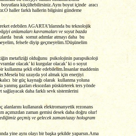
boyutlara küçültebilirsiniz.Aynı boyut içinde aracı
ır.O haller farklı hallerin bilgisini gündeme
hareket edebilen AGARTA’lılarında bu teknolojik
bilgiyi anlamaları kavramaları ve soyut bazda
zularda bırak somut adımlar atmayı daha bu
eyelim, felsefe diyip geçmeyelim.!Düşünelim
iğin metafiziği olduğunu psikolojinin parapsikoloji
amlar olacak’ ki kurgular olacak’ ki o soyut
bir kullanma şekli elde edebilelim.İnsanlar maddenin
ler.Mesela biz uzayda yol almak için enerjiyi
 kalıcı bir güç kaynağı olarak kullanma yoluna
da yanmış gazları eksozdan püskürterek ters yönde
sağlayacak daha farklı sevk sistemlerini
ç alanlarını kullanarak elektromanyetik rezonans
izim açımızdan zaman gemisi desek daha doğru olur!
 dediğimiz geçmiş ve gelecek zaman/uzay hologram
nda yine aynı olayı bir başka şekilde yaparsın.Ama