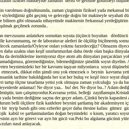
bizatihi fiziksel maddeyide zamanın ilerisi ve gerisine götürmeyi düşün
n varolması doğrultusunda, zaman çizgisinin fiziksel yada mekansal bi
 söylediğimiz gibi geçmiş ve geleceğe doğru bir makineyle seyahati dü
e bilinen gibi olmasada nihayetinde makinenin frekanssal yerdeğiştirim 
i aşılmak geçilmek zorunda..
an mevzusunu anlatırken somuttan soyuta (üçüncü boyuttan dördüncü b
le kavranmamış, ne de laboratuvar aletleri ile ölçülüp biçilmemiş so
k gelecek zamanlarda!Öyleyse onları yokmu farzedeceğiz? Olmazmı diye
daha uzakta olan keşif sınırlarımızdan daha ötede olan başka dünyaları
da derinliklerine inemiyoruz diye atom altı dünyaları parçacıkları 
ayamadığımıza, göremediğimize, bilemediğimize şimdilik soyut diyelim.
reten beynimizdeki her bir kavramı taşıyan milyonlarca soyut düşünebi
k etmezsek, dikkat edin şimdi onu yok etmezsek o beynin kavrama yeti
nsanlık tarihine bakıldığında her icat her buluş ve keşif önce soyut d
 tartıp ölçme tasarlama yetisi yok olmuşsa zaman yolculuğu ya da ba
leyenlerde anlamaz! Ne diyor yaa.. bu! der. Ne diyor bu..? Adam dediğ
üştür, tam çalışmıyordur.Kavrama yetisi, belleği zayıflamıştır.Kristali
in yada benim dediğime saçma der geçer adam..Çünkü beyin kapasitesi a
urum belli ölçülere fizik kaidelere beynini şartlamış bir akademisyen i
e bir teyip bandı gibi onu ezberler geçer daha ötesine kafası gitmez g
olojik kabül ve şartlanmalardan doğan beynindeki o kısım, yaratıcı soyu
nin ayrı bir görevi var ayrı bir gücü var.Peki bu algılama gücünü yiti
zuları nasıl anlayacak.