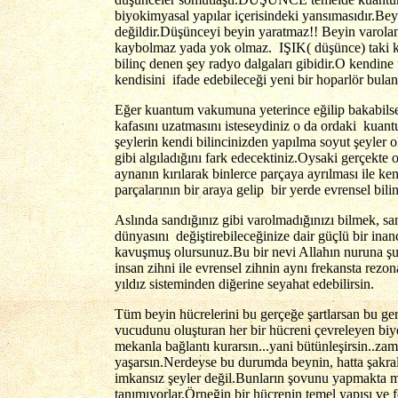
biyokimyasal yapılar içerisindeki yansımasıdır.Bey
değildir.Düşünceyi beyin yaratmaz!! Beyin varolan 
kaybolmaz yada yok olmaz. IŞIK( düşünce) taki ken
bilinç denen şey radyo dalgaları gibidir.O kendine
kendisini ifade edebileceği yeni bir hoparlör bulan
Eğer kuantum vakumuna yeterince eğilip bakabilsey
kafasını uzatmasını isteseydiniz o da ordaki kuan
şeylerin kendi bilincinizden yapılma soyut şeyler ol
gibi algıladığını fark edecektiniz.Oysaki gerçekte 
aynanın kırılarak binlerce parçaya ayrılması ile ke
parçalarının bir araya gelip bir yerde evrensel bili
Aslında sandığınız gibi varolmadığınızı bilmek, sa
dünyasını değiştirebileceğinize dair güçlü bir ina
kavuşmuş olursunuz.Bu bir nevi Allahın nuruna şu
insan zihni ile evrensel zihnin aynı frekansta rez
yıldız sisteminden diğerine seyahat edebilirsin.
Tüm beyin hücrelerini bu gerçeğe şartlarsan bu gerç
vucudunu oluşturan her bir hücreni çevreleyen biy
mekanla bağlantı kurarsın...yani bütünleşirsin..za
yaşarsın.Nerdeyse bu durumda beynin, hatta şakralar
imkansız şeyler değil.Bunların şovunu yapmakta mes
tanımıyorlar.Örneğin bir hücrenin temel yapısı ve 