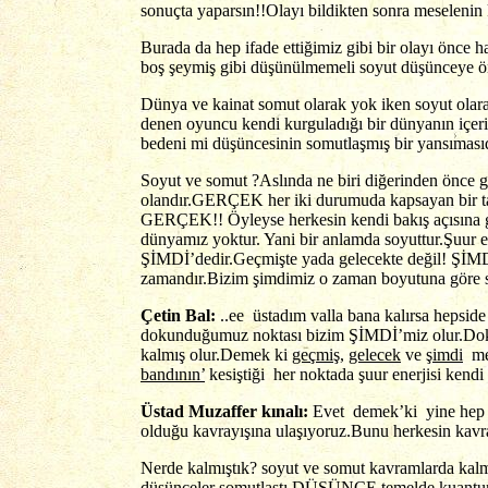
sonuçta yaparsın!!Olayı bildikten sonra meselenin 
Burada da hep ifade ettiğimiz gibi bir olayı ön
boş şeymiş gibi düşünülmemeli soyut düşünceye ö
Dünya ve kainat somut olarak yok iken soyut olar
denen oyuncu kendi kurguladığı bir dünyanın içeris
bedeni mi düşüncesinin somutlaşmış bir yansımas
Soyut ve somut ?Aslında ne biri diğerinden önce g
olandır.GERÇEK her iki durumuda kapsayan bir tanım
GERÇEK!! Öyleyse herkesin kendi bakış açısına gö
dünyamız yoktur. Yani bir anlamda soyuttur.Şuur en
ŞİMDİ’dedir.Geçmişte yada gelecekte değil! ŞİM
zamandır.Bizim şimdimiz o zaman boyutuna göre s
Çetin Bal:
..ee üstadım valla bana kalırsa hepside
dokunduğumuz noktası bizim ŞİMDİ’miz olur.Doku
kalmış olur.Demek ki
geçmiş
,
gelecek
ve
şimdi
mev
bandının’
kesiştiği her noktada şuur enerjisi kendi
Üstad Muzaffer kınalı:
Evet demek’ki yine hep s
olduğu kavrayışına ulaşıyoruz.Bunu herkesin kavr
Nerde kalmıştık? soyut ve somut kavramlarda kalmı
düşünceler somutlaştı.DÜŞÜNCE temelde kuantum e