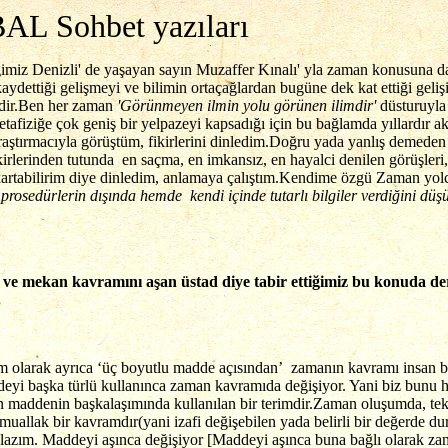
AL Sohbet yazıları
ğimiz Denizli' de yaşayan sayın Muzaffer Kınalı' yla zaman konusuna da
ettiği gelişmeyi ve bilimin ortaçağlardan bugüne dek kat ettiği geliş
idir.Ben her zaman
'Görünmeyen ilmin yolu görünen ilimdir'
düsturuyla 
tafiziğe çok geniş bir yelpazeyi kapsadığı için bu bağlamda yıllardır
k araştırmacıyla görüştüm, fikirlerini dinledim.Doğru yada yanlış demede
irlerinden tutunda en saçma, en imkansız, en hayalci denilen görüşleri
 çıkartabilirim diye dinledim, anlamaya çalıştım.Kendime özgü Zaman y
prosedürlerin dışında hemde kendi içinde tutarlı bilgiler verdiğini dü
 mekan kavramını aşan üstad diye tabir ettiğimiz bu konuda derinl
.
28/2003
 olarak ayrıca ‘üç boyutlu madde açısından’ zamanın kavramı insan be
eyi başka türlü kullanınca zaman kavramıda değişiyor. Yani biz bunu h
 maddenin başkalaşımında kullanılan bir terimdir.Zaman oluşumda, teka
uallak bir kavramdır(yani izafi değişebilen yada belirli bir değerde d
 lazım. Maddeyi aşınca değişiyor [Maddeyi aşınca buna bağlı olarak z