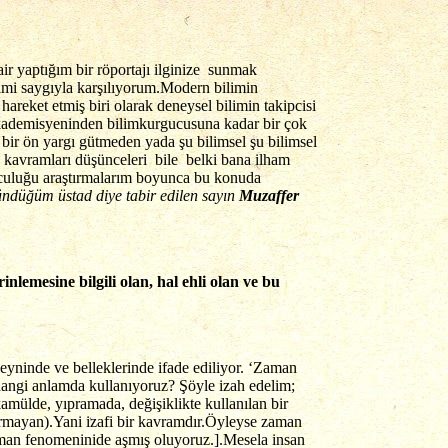
ir yaptığım bir röportajı ilginize sunmak
imi saygıyla karşılıyorum.Modern bilimin
hareket etmiş biri olarak deneysel bilimin takipcisi
 akademisyeninden bilimkurgucusuna kadar bir çok
n bir ön yargı gütmeden yada şu bilimsel şu bilimsel
, kavramları düşünceleri bile belki bana ilham
olculuğu araştırmalarım boyunca bu konuda
şündüğüm üstad diye tabir edilen sayın
Muzaffer
emesine bilgili olan, hal ehli olan ve bu
yninde ve belleklerinde ifade ediliyor. ‘Zaman
angi anlamda kullanıyoruz? Şöyle izah edelim;
mülde, yıpramada, değişiklikte kullanılan bir
urmayan).Yani izafi bir kavramdır.Öyleyse zaman
aman fenomeninide aşmış oluyoruz.].Mesela insan