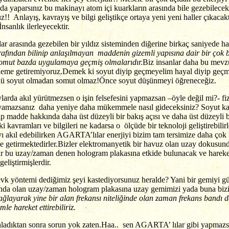
a yaparsınız bu makinayı atom içi kuarkların arasında bile gezebilecek 
!! Anlayış, kavrayış ve bilgi geliştikçe ortaya yeni yeni haller çıkacakt
İnsanlık ilerleyecektir.
r arasında gezebilen bir yıldız sisteminden diğerine birkaç saniyede 
rafından bilinip anlaşılmayan maddenin gizemli yapısına dair bir çok 
 somut bazda uygulamaya geçmiş olmalarıdır.
Biz insanlar daha bu mev
eme getiremiyoruz.Demek ki soyut diyip geçmeyelim hayal diyip geçm
ünkü soyut olmadan somut olmaz!Önce soyut düşünmeyi öğreneceğiz.
rda akıl yürütmezsen o işin felsefesini yapmazsan –öyle değil mi?- fiz
amazsanız daha yeniye daha mükemmele nasıl gideceksiniz? Soyut kavr
p madde hakkında daha üst düzeyli bir bakış açısı ve daha üst düzeyli 
 kavramları ve bilgileri ne kadarsa o ölçüde bir teknoloji geliştirebilir
yı akıl edebilirken AGARTA’lılar enerjiyi bizim tam tersimize daha çok
me getirmektedirler.Bizler elektromanyetik bir havuz olan uzay dokusun
r bu uzay/zaman denen hologram plakasına etkide bulunacak ve hareket 
eliştirmişlerdir.
vk yöntemi dediğimiz şeyi kastediyorsunuz heralde? Yani bir gemiyi gü
ısında olan uzay/zaman hologram plakasına uzay gemimizi yada buna b
layarak yine bir alan frekansı niteliğinde olan zaman frekans bandı
mle hareket ettirebiliriz.
nladıktan sonra sorun yok zaten.Haa.. sen AGARTA’ lılar gibi yapmazsı