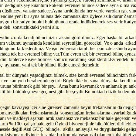
in dediğiniz şey kuantum kökenli evrensel bilince sadece ayna olma vaz
düşünceyi yansıtır sadece.Ayna kırıldığında her yerde varolan ışık yine
dine yeni bir ayna bulana dek zamansızlıkta öylece asılı durur.Zamansı
 uygun bir radyo bobini bulduğunda orada indüklenerek ses verir.Radyo k
a dek sonsuzluktaki yerini alır.
diniz orda kendi bilincinizin aksini görürdünüz. Eğer başka bir arka
tum vakumu aynasında kendisini seyrettiğini görecekti. Ve o anda arka
duğunu fark ederdiniz. Ve işin enteresan tarafı her ikinizde aslında aynı 
ortada tek bir evrensel bilinç var.Tüm evren tek bir evrensel bilinç ayn
ndini binlerce kişiye bölmesi sonucu varolmuş kişiliklerdir.Evrendeki tü
nç aynasını yani tek bir bilinci ifade etmesi demektir.
nal bir dünyada yaşadığınızı bilmek, size kendi evrensel bilincinizin f
ncı ve kanıyıda beraberinde getirir.Böylelikle bu sanal dünyada kendi ku
uruna bürünmek gibi bir şey... Ama bunu kavramak ve anlamak şu anki 
onatif bir bütünleşmeye geçmesi gibi bir şeydir.Bu noktada fizik bedeni
eğin kavrayışı içerisine girersen zamanla beyin frekanslarını da değişim
omanyetik alan frekanslarınıda sonsuzluğun frekanslarına ayarladığınd
manı ve maddeyi aşarsın artık zamansız ve mekansız bir hale geçersin ve
ın % 100 çalışır hale gelir.Öyleki biyoenerjinle bile ölüleri diriltebil
ele değil! Asıl GÜÇ bilinçle, akılla, anlayışla ve duygulardaki gelişmi
fonksiyonları diyince, insanlar bu konuda yaşamsal olan en kaba bilgi 