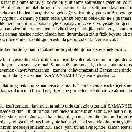
azanmış olmalıdır.Kişi böyle bir şuurlanma sonrasında zaten bu yolcu
. Bu düşüncenin olabilirliği ruhsal yapımıza da aksettiğinde kişi önc
da astral bedenle geçmişe ve geleceğe yolculuk yapacaktır.Bir nevi gel
 çoğalttı
’. Zamanı yaratan biziz.Çünkü beynin bellekleri ile algılamas
ık arzeden durumlar silsilesiyle karşılaşıyoruz.Ve kavrayıştaki bu gec
 zaman izlenimini vermektedir.Fiziksel ve psikolojik açıdan geçen zaman 
r zaman hissine neden olsada bazı durumlarda zihin fizik boyuta ait zam
ayış düzeyinden bakıldığında aslında geçip giden bir zaman yok!
rken birde zamanın fiziksel bir boyut olduğunuda söylemek lazım.
ye bir ölçüsü olmaz! Ancak zaman içinde yolculuk kavramını gündeme g
 için insan sonsuz olmalı.Sınırsızlığı kavramak için insan sınırsız ol
nı anlayamaz / kavrayamazsanız zamanı anlayamazsınız! Zaman içerisi
ğınız anda işte o zaman ‘ZAMANSIZLIK’ içerisine girersiniz.
oyutlarını aşmak için zamanı aşmalısınız! Ki’ bu da zamansızlık içeris
kavramların tam bir anlayışı içerisine girmeden gönlünde ve aklında b
da
izafi zamanın
kavrayışına sahip olduğunuzda o zaman ZAMANSIZLIK i
sede budur. Bu durumda hem mekanı sonsuz anlarsınız, kainatın oluşum
zlersiniz, görürsünüz., daha kainat oluşmamışken bile tüm bunları göreb
 olan şeyi ya da olmuş bitmiş bir hadiseyi nasıl şu anda oluyormuş gi
ız an meseleyi anlarsınız.O anda yani bu anlayış içinde zaman içerisin