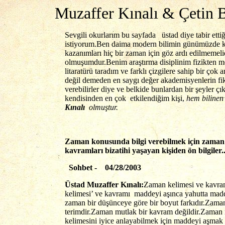
Muzaffer Kınalı & Çetin B
Sevgili okurlarım bu sayfada üstad diye tabir etti
istiyorum.Ben daima modern bilimin günümüzde kayd
kazanımları hiç bir zaman için göz ardı edilmemel
olmuşumdur.Benim araştırma disiplinim fizikten me
litaratürü taradım ve farklı çizgilere sahip bir ço
değil demeden en saygı değer akademisyenlerin fik
verebilirler diye ve belkide bunlardan bir şeyler
kendisinden en çok etkilendiğim kişi,
hem bilinen 
Kınalı
olmuştur.
Zaman konusunda bilgi verebilmek için zaman ve
kavramları bizatihi yaşayan kişiden ön bilgiler.
Sohbet - 04/
Üstad Muzaffer Kınalı:
Zaman kelimesi ve kavram
kelimesi’ ve kavramı maddeyi aşınca yahutta madd
zaman bir düşünceye göre bir boyut farkıdır.Zaman
terimdir.Zaman mutlak bir kavram değildir.Zaman m
kelimesini iyice anlayabilmek için maddeyi aşmak