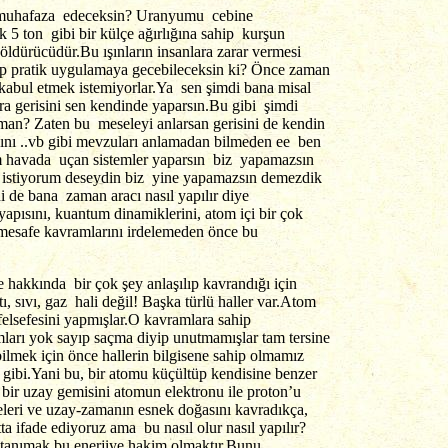
ın muhafaza edeceksin? Uranyumu cebine
 5 ton gibi bir külçe ağırlığına sahip kurşun
öldürücüdür.Bu ışınların insanlara zarar vermesi
irip pratik uygulamaya gecebileceksin ki? Önce zaman
kabul etmek istemiyorlar.Ya sen şimdi bana misal
nra gerisini sen kendinde yaparsın.Bu gibi şimdi
man? Zaten bu meseleyi anlarsan gerisini de kendin
cını ..vb gibi mevzuları anlamadan bilmeden ee ben
am havada uçan sistemler yaparsın biz yapamazsın
 istiyorum deseydin biz yine yapamazsın demezdik
 de bana zaman aracı nasıl yapılır diye
ısını, kuantum dinamiklerini, atom içi bir çok
 mesafe kavramlarını irdelemeden önce bu
akkında bir çok şey anlaşılıp kavrandığı için
, sıvı, gaz hali değil! Başka türlü haller var.Atom
 felsefesini yapmışlar.O kavramlara sahip
mları yok sayıp saçma diyip unutmamışlar tam tersine
abilmek için önce hallerin bilgisene sahip olmamız
 gibi.Yani bu, bir atomu küçültüp kendisine benzer
bir uzay gemisini atomun elektronu ile proton’u
eleri ve uzay-zamanın esnek doğasını kavradıkça,
a ifade ediyoruz ama bu nasıl olur nasıl yapılır?
yi tanımak bu enerjiye hakim olmaktır.Bunu