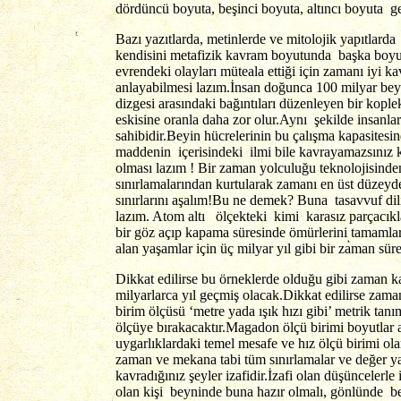
dördüncü boyuta, beşinci boyuta, altıncı boyuta 
Bazı yazıtlarda, metinlerde ve mitolojik yapıtlard
kendisini metafizik kavram boyutunda başka boyut
evrendeki olayları müteala ettiği için zamanı iyi k
anlayabilmesi lazım.İnsan doğunca 100 milyar beyi
dizgesi arasındaki bağıntıları düzenleyen bir kople
eskisine oranla daha zor olur.Aynı şekilde insanlar
sahibidir.Beyin hücrelerinin bu çalışma kapasitesi
maddenin içerisindeki ilmi bile kavrayamazsınız 
olması lazım ! Bir zaman yolculuğu teknolojisinde
sınırlamalarından kurtularak zamanı en üst düzeyd
sınırlarını aşalım!Bu ne demek? Buna tasavvuf di
lazım. Atom altı ölçekteki kimi karasız parçacıkl
bir göz açıp kapama süresinde ömürlerini tamamlarl
alan yaşamlar için üç milyar yıl gibi bir zaman sü
Dikkat edilirse bu örneklerde olduğu gibi zaman 
milyarlarca yıl geçmiş olacak.Dikkat edilirse zam
birim ölçüsü ‘metre yada ışık hızı gibi’ metrik ta
ölçüye bırakacaktır.Magadon ölçü birimi boyutlar ara
uygarlıklardaki temel mesafe ve hız ölçü birimi olar
zaman ve mekana tabi tüm sınırlamalar ve değer y
kavradığınız şeyler izafidir.İzafi olan düşüncelerl
olan kişi beyninde buna hazır olmalı, gönlünde be