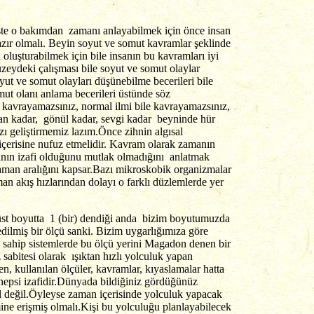
 İşte o bakımdan zamanı anlayabilmek için önce insan
zır olmalı. Beyin soyut ve somut kavramlar şeklinde
 oluşturabilmek için bile insanın bu kavramları iyi
zeydeki çalışması bile soyut ve somut olaylar
oyut ve somut olayları düşünebilme becerileri bile
mut olanı anlama becerileri üstünde söz
le kavrayamazsınız, normal ilmi bile kavrayamazsınız,
an kadar, gönül kadar, sevgi kadar beyninde hür
ı geliştirmemiz lazım.Önce zihnin algısal
 içerisine nufuz etmelidir. Kavram olarak zamanın
anın izafi olduğunu mutlak olmadığını anlatmak
aman aralığını kapsar.Bazı mikroskobik organizmalar
an akış hızlarından dolayı o farklı düzlemlerde yer
 üst boyutta 1 (bir) dendiği anda bizim boyutumuzda
dilmiş bir ölçü sanki. Bizim uygarlığımıza göre
te sahip sistemlerde bu ölçü yerini Magadon denen bir
 sabitesi olarak ışıktan hızlı yolculuk yapan
en, kullanılan ölçüler, kavramlar, kıyaslamalar hatta
hepsi izafidir.Dünyada bildiğiniz gördüğünüz
rmal değil.Öyleyse zaman içerisinde yolculuk yapacak
ne erişmiş olmalı.Kişi bu yolculuğu planlayabilecek