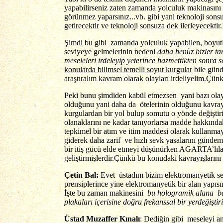
yapabilirseniz zaten zamanda yolculuk makinasını d
görünmez yaparsınız...vb. gibi yani teknoloji sonsuz
getirecektir ve teknoloji sonsuza dek ilerleyecektir.
Şimdi bu gibi zamanda yolculuk yapabilen, boyutla
seviyeye gelmelerinin nedeni
daha henüz bizler ta
meseleleri irdeleyip yeterince hazmettikten sonra
konularda bilimsel temelli soyut kurgular
bile günd
araştıralım kavram olarak olayları irdeliyelim.Ç
Peki bunu şimdiden kabül etmezsen yani bazı olayla
olduğunu yani daha da ötelerinin olduğunu kavray
kurgulardan bir yol bulup somutu o yönde değiştiri
olanaklarını ne kadar tanıyorlarsa madde hakkındaki
tepkimel bir atım ve itim maddesi olarak kullanma
giderek daha zarif ve hızlı sevk yasalarını günde
bir itiş gücü elde etmeyi düşünürken AGARTA’lıla
geliştirmişlerdir.Çünkü bu konudaki kavrayışlarını g
Çetin Bal:
Evet üstadım bizim elektromanyetik se
prensiplerince yine elektromanyetik bir alan yap
İşte bu zaman makinesini
bu hologramik alana bağ
plakaları içerisine doğru frekanssal bir yerdeğiştiri
Üstad Muzaffer Kınalı
: Dediğin gibi meseleyi a