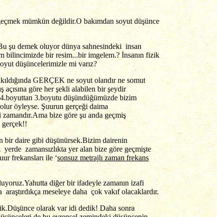
ğe geçmek mümkün değildir.O bakımdan soyut düşünce
? Bu şu demek oluyor dünya sahnesindeki insan
 bilincimizde bir resim...bir imgelem.? İnsanın fizik
yut düşüncelerimizle mi varız?
n bakıldığında GERÇEK ne soyut olandır ne somut
açısına göre her şekli alabilen bir şeydir
iz.4.boyuttan 3.boyutu düşündüğümüzde bizim
arolur öyleyse. Şuurun gerçeği daima
ki zamandır.Ama bize göre şu anda geçmiş
 gerçek!!
n bir daire gibi düşünürsek.Bizim dairenin
erde zamansızlıkta yer alan bize göre geçmişte
r frekansları ile ‘
sonsuz metrajlı zaman frekans
yoruz.Yahutta diğer bir ifadeyle zamanın izafi
 araştırdıkça meseleye daha çok vakıf olacaklardır.
dik.Düşünce olarak var idi dedik! Daha sonra
üşünceleri de bu evrensel zemindeki düşüncenin