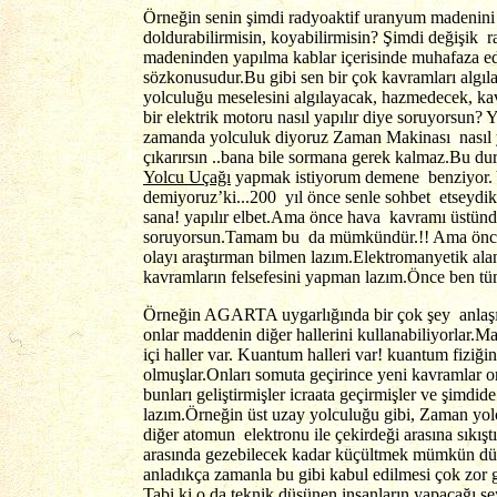
Örneğin senin şimdi radyoaktif uranyum madenini
doldurabilirmisin, koyabilirmisin? Şimdi değişik r
madeninden yapılma kablar içerisinde muhafaza edil
sözkonusudur.Bu gibi sen bir çok kavramları algıl
yolculuğu meselesini algılayacak, hazmedecek, kav
bir elektrik motoru nasıl yapılır diye soruyorsun?
zamanda yolculuk diyoruz Zaman Makinası nasıl ya
çıkarırsın ..bana bile sormana gerek kalmaz.Bu d
Yolcu Uçağı
yapmak istiyorum demene benziyor. Y
demiyoruz’ki...200 yıl önce senle sohbet etseyd
sana! yapılır elbet.Ama önce hava kavramı üstünd
soruyorsun.Tamam bu da mümkündür.!! Ama önce de
olayı araştırman bilmen lazım.Elektromanyetik al
kavramların felsefesini yapman lazım.Önce ben tü
Örneğin AGARTA uygarlığında bir çok şey anlaşıl
onlar maddenin diğer hallerini kullanabiliyorlar.M
içi haller var. Kuantum halleri var! kuantum fiziği
olmuşlar.Onları somuta geçirince yeni kavramlar o
bunları geliştirmişler icraata geçirmişler ve şimdid
lazım.Örneğin üst uzay yolculuğu gibi, Zaman yolc
diğer atomun elektronu ile çekirdeği arasına sıkı
arasında gezebilecek kadar küçültmek mümkün dür.
anladıkça zamanla bu gibi kabul edilmesi çok zor g
Tabi ki o da teknik düşünen insanların yapacağı şe