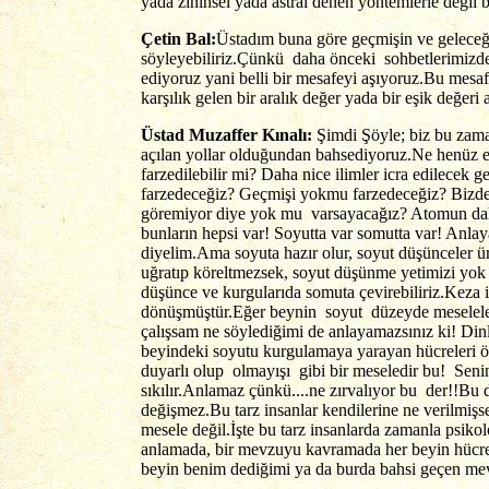
yada zihinsel yada astral denen yöntemlerle değil 
Çetin Bal:
Üstadım buna göre geçmişin ve geleceği
söyleyebiliriz.Çünkü daha önceki sohbetlerimizde
ediyoruz yani belli bir mesafeyi aşıyoruz.Bu mesaf
karşılık gelen bir aralık değer yada bir eşik değer
Üstad Muzaffer Kınalı:
Şimdi Şöyle;
biz bu zam
açılan yollar olduğundan bahsediyoruz.Ne henüz el
farzedilebilir mi? Daha nice ilimler icra edilece
farzedeceğiz? Geçmişi yokmu farzedeceğiz? Bizden 
göremiyor diye yok mu varsayacağız? Atomun daha 
bunların hepsi var! Soyutta var somutta var! Anl
diyelim.Ama soyuta hazır olur, soyut düşünceler ü
uğratıp köreltmezsek, soyut düşünme yetimizi yo
düşünce ve kurgularıda somuta çevirebiliriz.Keza i
dönüşmüştür.Eğer beynin soyut düzeyde meseleleri
çalışsam ne söylediğimi de anlayamazsınız ki! Din
beyindeki soyutu kurgulamaya yarayan hücreleri ölm
duyarlı olup olmayışı gibi bir meseledir bu! Sen
sıkılır.Anlamaz çünkü....ne zırvalıyor bu der!!Bu d
değişmez.Bu tarz insanlar kendilerine ne verilmişs
mesele değil.İşte bu tarz insanlarda zamanla psik
anlamada, bir mevzuyu kavramada her beyin hücresi
beyin benim dediğimi ya da burda bahsi geçen mev