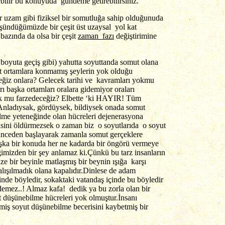
ebilir bu konuyuda gündeme getirebilirsiniz.
r uzam gibi fiziksel bir somutluğa sahip olduğunuda
şündüğümüzde bir çeşit üst uzaysal yol kat
bazında da olsa bir çeşit
zaman fazı
değiştirimine
oyuta geçiş gibi) yahutta soyuttanda somut olana
mut ortamlara konmamış şeylerin yok olduğu
ceğiz onlara? Gelecek tarihi ve kavramları yokmu
 başka ortamları oralara gidemiyor oraları
yok mu farzedeceğiz? Elbette ‘ki HAYIR! Tüm
 Anladıysak, gördüysek, bildiysek onada somut
lme yeteneğinde olan hücreleri dejenerasyona
sini öldürmezsek o zaman biz o soyutlarıda o soyut
üşünceden başlayarak zamanla somut gerçeklere
şka bir konuda her ne kadarda bir öngörü vermeye
imizden bir şey anlamaz ki.Çünkü bu tarz insanların
ze bir beyinle matlaşmış bir beynin ışığa karşı
lışılmadık olana kapalıdır.Dinlese de adam
çinde böyledir, sokaktaki vatandaş içinde bu böyledir
idemez..! Almaz kafa! dedik ya bu zorla olan bir
t düşünebilme hücreleri yok olmuştur.İnsanı
rmiş soyut düşünebilme becerisini kaybetmiş bir