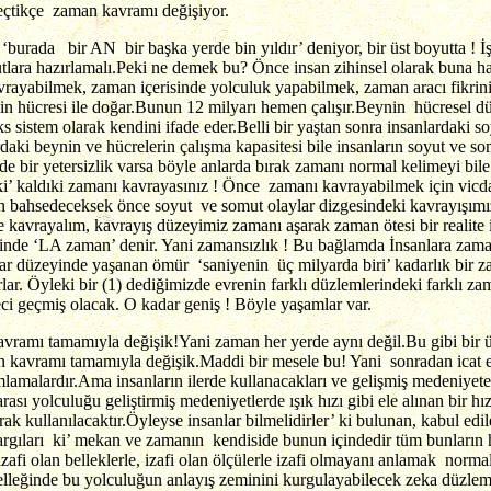
geçtikçe zaman kavramı değişiyor.
a ‘burada bir AN bir başka yerde bin yıldır’ deniyor, bir üst boyutta !
lara hazırlamalı.Peki ne demek bu? Önce insan zihinsel olarak buna ha
avrayabilmek, zaman içerisinde yolculuk yapabilmek, zaman aracı fikrini
n hücresi ile doğar.Bunun 12 milyarı hemen çalışır.Beynin hücresel dü
ks sistem olarak kendini ifade eder.Belli bir yaştan sonra insanlardaki s
daki beynin ve hücrelerin çalışma kapasitesi bile insanların soyut ve so
nde bir yetersizlik varsa böyle anlarda bırak zamanı normal kelimeyi bi
ki’ kaldıki zamanı kavrayasınız ! Önce zamanı kavrayabilmek için vicd
n bahsedeceksek önce soyut ve somut olaylar dizgesindeki kavrayışımız
e kavrayalım, kavrayış düzeyimiz zamanı aşarak zaman ötesi bir realite
linde ‘LA zaman’ denir. Yani zamansızlık ! Bu bağlamda İnsanlara zam
ar düzeyinde yaşanan ömür ‘saniyenin üç milyarda biri’ kadarlık bir z
ar. Öyleki bir (1) dediğimizde evrenin farklı düzlemlerindeki farklı zam
reci geçmiş olacak. O kadar geniş ! Böyle yaşamlar var.
kavramı tamamıyla değişik!Yani zaman her yerde aynı değil.Bu gibi bir
an kavramı tamamıyla değişik.Maddi bir mesele bu! Yani sonradan icat e
nımlamalardır.Ama insanların ilerde kullanacakları ve gelişmiş medeniye
sı yolculuğu geliştirmiş medeniyetlerde ışık hızı gibi ele alınan bir hız
ak kullanılacaktır.Öyleyse insanlar bilmelidirler’ ki bulunan, kabul edil
argıları ki’ mekan ve zamanın kendiside bunun içindedir tüm bunların 
e izafi olan belleklerle, izafi olan ölçülerle izafi olmayanı anlamak no
lleğinde bu yolculuğun anlayış zeminini kurgulayabilecek zeka düzlemi