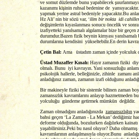
ve somut düzlemde bunu yapabilecek şuurlanmayı k
kazanımı kişinin ruhsal bedenine de yansıyacaktır
yapmak yerine astral bedeniyle yapacaktır.Bu anlam
Hz Ali’ nin bir sözü var, ‘
ilim bir nokta idi cahiller
değişimlerin kıyaslanması sonucu öncelik ve sonral
izafiyetteki yanılsamalı algılamalar bize bir geçen
durumdur.Bazen fizik beynin kimyası yanılsamalı bi
durumlarına kendisini yükseltebilir.En derin kavr
Çetin Bal:
Ama üstadım zaman içinde yolculuk de
Üstad Muzaffer Kınalı:
Hayır zamanın fiziki di
olmalı. Bunu iyi kavrayın. Yani sonsuzluğu anlamak
psikolojik hallerle, belleğinizle, zihinle zama
anladığınız zaman, zamanın izafi olduğunu anladı
Bir makineyle fiziki bir sistemle bilinen zaman b
zamansızlık kavramlarını anlayıp hazmetmeden bu 
yolculuğu gündeme getirmek mümkün değildir.
Zaman olmadığını anladığınızda
zamansızlığın
ya
bahsi geçen ‘La Zaman - La Mekan’ dediğimiz hadi
deforme olduğunda, bozulurken dağılırken kainatı i
yaşabilirsiniz.Peki bu nasıl oluyor? Daha olmamış
kavramlarının anlaşılmasıyla oluyor.Bunu anladığın