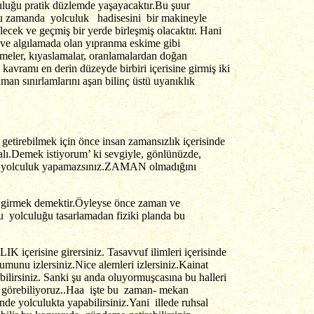
luğu pratik düzlemde yaşayacaktır.Bu şuur
e bu zamanda yolculuk hadisesini bir makineyle
ecek ve geçmiş bir yerde birleşmiş olacaktır. Hani
ı ve algılamada olan yıpranma eskime gibi
ikmeler, kıyaslamalar, oranlamalardan doğan
kavramı en derin düzeyde birbiri içerisine girmiş iki
an sınırlamlarını aşan bilinç üstü uyanıklık
etirebilmek için önce insan zamansızlık içerisinde
malı.Demek istiyorum’ ki sevgiyle, gönlünüzde,
nde yolculuk yapamazsınız.ZAMAN olmadığını
ine girmek demektir.Öyleyse önce zaman ve
u yolculuğu tasarlamadan fiziki planda bu
çerisine girersiniz. Tasavvuf ilimleri içerisinde
unu izlersiniz.Nice alemleri izlersiniz.Kainat
ilirsiniz. Sanki şu anda oluyormuşcasına bu halleri
bi görebiliyoruz..Haa işte bu zaman- mekan
de yolculukta yapabilirsiniz.Yani illede ruhsal