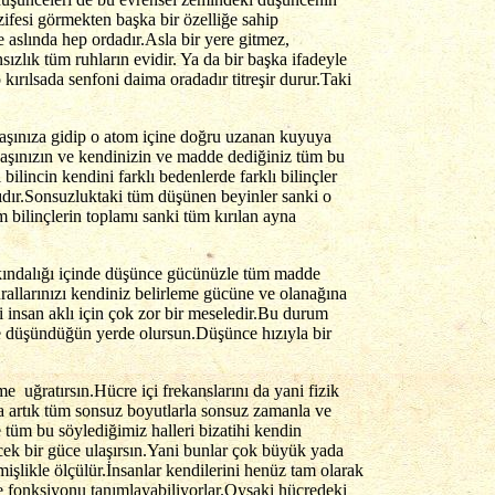
ifesi görmekten başka bir özelliğe sahip
 aslında hep ordadır.Asla bir yere gitmez,
zlık tüm ruhların evidir. Ya da bir başka ifadeyle
ırılsada senfoni daima oradadır titreşir durur.Taki
daşınıza gidip o atom içine doğru uzanan kuyuya
daşınızın ve kendinizin ve madde dediğiniz tüm bu
bilincin kendini farklı bedenlerde farklı bilinçler
asıdır.Sonsuzluktaki tüm düşünen beyinler sanki o
m bilinçlerin toplamı sanki tüm kırılan ayna
arkındalığı içinde düşünce gücünüzle tüm madde
rallarınızı kendiniz belirleme gücüne ve olanağına
insan aklı için çok zor bir meseledir.Bu durum
nle düşündüğün yerde olursun.Düşünce hızıyla bir
e uğratırsın.Hücre içi frekanslarını da yani fizik
a artık tüm sonsuz boyutlarla sonsuz zamanla ve
 tüm bu söylediğimiz halleri bizatihi kendin
ecek bir güce ulaşırsın.Yani bunlar çok büyük yada
şlikle ölçülür.İnsanlar kendilerini henüz tam olarak
ve fonksiyonu tanımlayabiliyorlar.Oysaki hücredeki